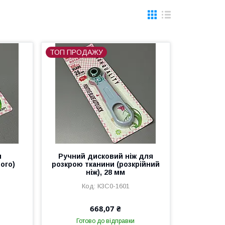
ТОП ПРОДАЖУ
я
Ручний дисковий ніж для
ого)
розкрою тканини (розкрійний
ніж), 28 мм
К3С0-1601
668,07 ₴
Готово до відправки