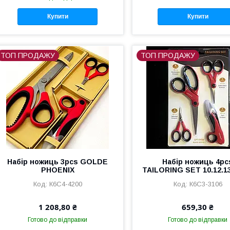
Купити
Купити
ТОП ПРОДАЖУ
ТОП ПРОДАЖУ
Набір ножиць 3pcs GOLDE
Набір ножиць 4pc
PHOENIX
TAILORING SET 10.12.13
К6С4-4200
К6С3-3106
1 208,80 ₴
659,30 ₴
Готово до відправки
Готово до відправки