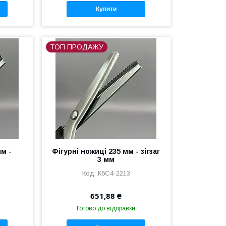
Купити
ТОП ПРОДАЖУ
мм -
Фігурні ножиці 235 мм - зігзаг
3 мм
К6С4-2213
651,88 ₴
Готово до відправки