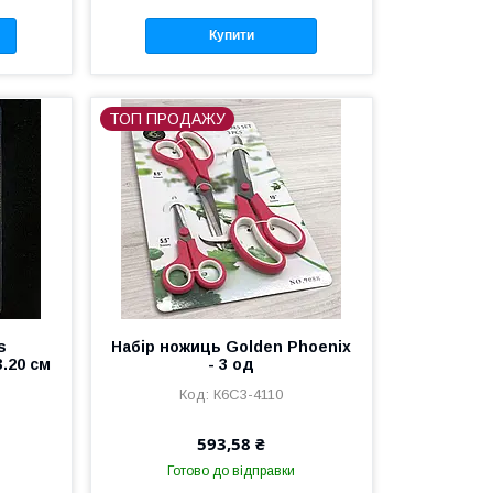
Купити
ТОП ПРОДАЖУ
s
Набір ножиць Golden Phoenix
.20 см
- 3 од
К6С3-4110
593,58 ₴
Готово до відправки