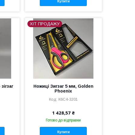
Купити
ХІТ ПРОДАЖУ
 зігзаг
Ножиці Зигзаг 5 мм, Golden
Phoenix
К6С4-3201
1 428,57 ₴
Готово до відправки
Купити