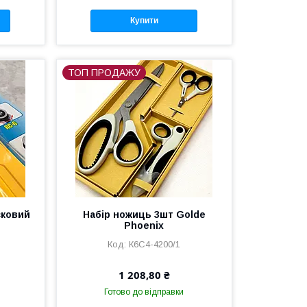
Купити
ТОП ПРОДАЖУ
сковий
Набір ножиць 3шт Golde
Phoenix
К6С4-4200/1
1 208,80 ₴
Готово до відправки