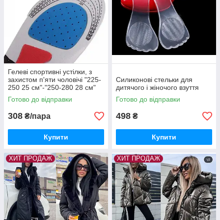
Гелеві спортивні устілки, з
захистом п'яти чоловічі "225-
Силиконові стельки для
250 25 см"-"250-280 28 см"
дитячого і жіночого взуття
Готово до відправки
Готово до відправки
308
498
₴/пара
₴
Купити
Купити
ХИТ ПРОДАЖ
ХИТ ПРОДАЖ