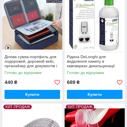
Ділова сумка-портфель для
Рідина DeLonghi для
подорожей, дорожній кейс,
видалення накипу в
органайзер для документів і
кавоварках декальцинації
гаджетів.
500 мл Ecodecalk
Готово до відправки
Готово до відправки
(DLSC500/SER3018)5513296
051)
440
689
₴
₴
Купити
Купити
ХИТ ПРОДАЖ
ХИТ ПРОДАЖ