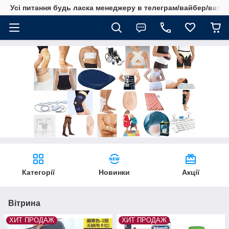
Усі питання будь ласка менеджеру в телеграм/вайбер/ватсап
Категорії
Новинки
Акції
Вітрина
ХИТ ПРОДАЖ
ХИТ ПРОДАЖ