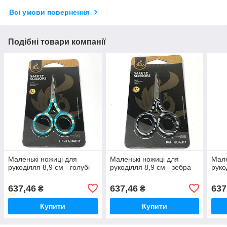
Всі умови повернення
Подібні товари компанії
Маленькі ножиці для
Маленькі ножиці для
Мале
рукоділля 8,9 см - голубі
рукоділля 8,9 см - зебра
руко
637,46
637,46
637
₴
₴
Купити
Купити