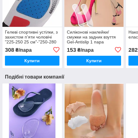
Гелеві спортивні устілки, з
Силіконові наклейки/
Нако
захистом п'яти чоловічі
смужки на задник взуття
елас
"225-250 25 см"-"250-280
Gel-Antislip 1 пара
28 см"
308
153
282
₴/пара
₴/пара
Купити
Купити
Подібні товари компанії