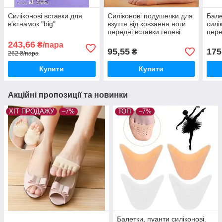
Силіконові вставки для
Силіконові подушечки для
Бале
в'єтнамок "big"
взуття від ковзання ноги
силі
передні вставки гелеві
пере
вкладиші у взуття на
Біли
243,66
₴/пара
підборах
95,55
175
₴
262 ₴/пара
Купити
Купити
Акційні пропозиції та новинки
ХІТ ПРОДАЖУ
–7%
ТОП
–7%
Балетки, пуанти силіконові.