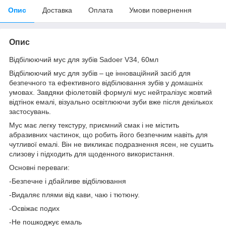
Опис
Доставка
Оплата
Умови повернення
Опис
Відбілюючий мус для зубів Sadoer V34, 60мл
Відбілюючий мус для зубів – це інноваційний засіб для
безпечного та ефективного відбілювання зубів у домашніх
умовах. Завдяки фіолетовій формулі мус нейтралізує жовтий
відтінок емалі, візуально освітлюючи зуби вже після декількох
застосувань.
Мус має легку текстуру, приємний смак і не містить
абразивних частинок, що робить його безпечним навіть для
чутливої емалі. Він не викликає подразнення ясен, не сушить
слизову і підходить для щоденного використання.
Основні переваги:
-Безпечне і дбайливе відбілювання
-Видаляє плями від кави, чаю і тютюну.
-Освіжає подих
-Не пошкоджує емаль