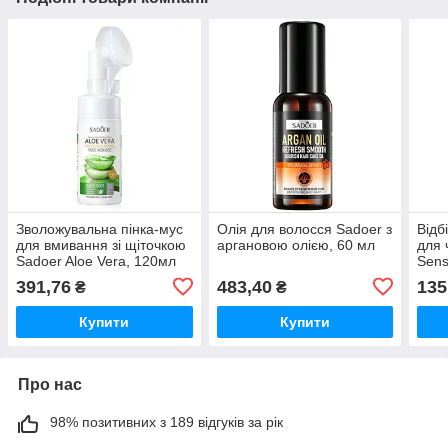
Зволожувальна пінка-мус
Олія для волосся Sadoer з
Відб
для вмивання зі щіточкою
аргановою олією, 60 мл
для 
Sadoer Aloe Vera, 120мл
Sens
391,76
483,40
135
₴
₴
Купити
Купити
Про нас
98% позитивних з 189 відгуків за рік