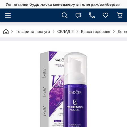
Усі питання будь ласка менеджеру в телеграм/вайбер/ватсап
Товари та послуги
СКЛАД-2
Краса і здоровя
Догл