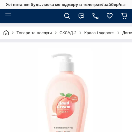
Усі питання будь ласка менеджеру в телеграм/вайбер/ватсап
Товари та послуги
СКЛАД-2
Краса і здоровя
Догл