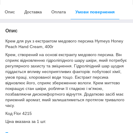
Опис
Доставка
Оплата
Умови повернення
Опис
Крем для рук з екстрактом медового персика Hymeys Honey
Peach Hand Cream, 400г
Крем, створений на основі екстракту медового персика. Він
сприяє відновленню гідроліпідного шару шкіри, який потребує
регулярного захисту та зміцнення. Гідроліпідний шар щодня
піддається впливу несприятливих факторів: побутової хімії,
умов праці, хлорованої води тощо. Екстракт персика
відновлює його, сприяє збереженню вологи. Крем миттєво
покращує стан шкіри, роблячи її гладкою і м'якою,
позбавляючи дискомфортного відчуття. Додатково засіб має
приємний аромат, який залишатиметься протягом тривалого
часу.
Код Flor 4215
Ціна вказана за 1 шт.