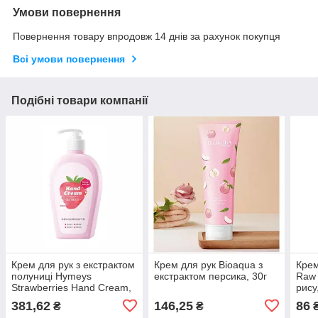
Умови повернення
Повернення товару впродовж 14 днів за рахунок покупця
Всі умови повернення
Подібні товари компанії
Крем для рук з екстрактом
Крем для рук Bioaqua з
Крем
полуниці Hymeys
екстрактом персика, 30г
Raw 
Strawberries Hand Cream,
рису
400г
381,62
146,25
86
₴
₴