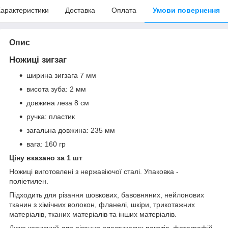
арактеристики
Доставка
Оплата
Умови повернення
Опис
Ножиці зигзаг
ширина зигзага 7 мм
висота зуба: 2 мм
довжина леза 8 см
ручка: пластик
загальна довжина: 235 мм
вага: 160 гр
Ціну вказано за 1 шт
Ножиці виготовлені з нержавіючої сталі. Упаковка -
поліетилен.
Підходить для різання шовкових, бавовняних, нейлонових
тканин з хімічних волокон, фланелі, шкіри, трикотажних
матеріалів, тканих матеріалів та інших матеріалів.
Дуже корисний для різання пластикових пакетів, фотографій,