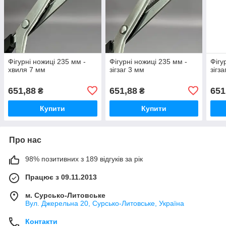
Фігурні ножиці 235 мм -
Фігурні ножиці 235 мм -
Фігу
хвиля 7 мм
зігзаг 3 мм
зігз
651,88
651,88
651
₴
₴
Купити
Купити
Про нас
98% позитивних з 189 відгуків за рік
Працює з 09.11.2013
м. Сурсько-Литовське
Вул. Джерельна 20, Сурсько-Литовське, Україна
Контакти