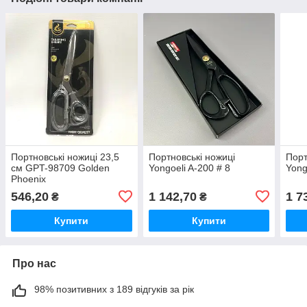
Портновські ножиці 23,5
Портновські ножиці
Порт
см GPT-98709 Golden
Yongoeli A-200 # 8
Yong
Phoenix
546,20
1 142,70
1 7
₴
₴
Купити
Купити
Про нас
98% позитивних з 189 відгуків за рік