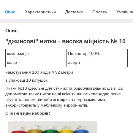
Опис
Характеристики
Доставка
Оплата
Умови п
Опис
"джинсові" нитки - висока міцність № 10
композиція
Поліестер 100%
колір
асорті
намотування 100 ярдів ≈ 92 метри
в упаковці 10 котушок
Нитки №10 ідеальні для стічних та оздоблювальних швів. За
допомогою таких ниток наші клієнти шиють спецодяг, легке
взуття та чешки, вироби зі шкіри та шкірозамінників,
використовують у меблевому виробництві.
Є різні види наборів: