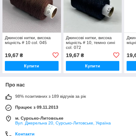
Джинсові нитки, висока
Джинсові нитки, висока
Джин
міцність # 10 col. 045
міцність # 10, темно сині
міцн
col. 072
19,67
19,67
19,
₴
₴
Купити
Купити
Про нас
98% позитивних з 189 відгуків за рік
Працює з 09.11.2013
м. Сурсько-Литовське
Вул. Джерельна 20, Сурсько-Литовське, Україна
Контакти