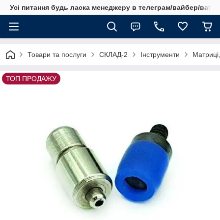
Усі питання будь ласка менеджеру в телеграм/вайбер/ватсап
Товари та послуги
СКЛАД-2
Інструменти
Матриці,
ТОП ПРОДАЖУ