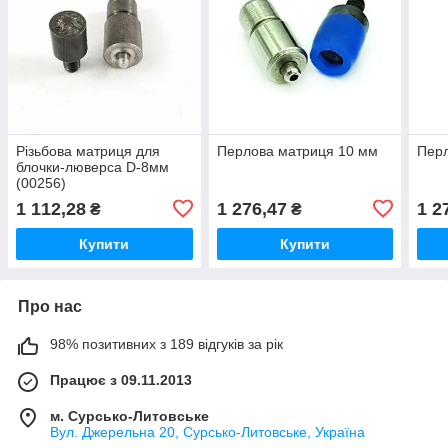
Різьбова матриця для
Перлова матриця 10 мм
Пер
блочки-люверса D-8мм
(00256)
1 112,28
1 276,47
1 2
₴
₴
Купити
Купити
Про нас
98% позитивних з 189 відгуків за рік
Працює з 09.11.2013
м. Сурсько-Литовське
Вул. Джерельна 20, Сурсько-Литовське, Україна