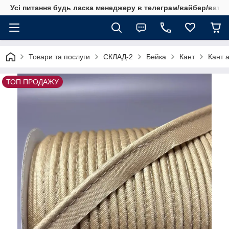
Усі питання будь ласка менеджеру в телеграм/вайбер/ватсап
Товари та послуги
СКЛАД-2
Бейка
Кант
Кант 
ТОП ПРОДАЖУ