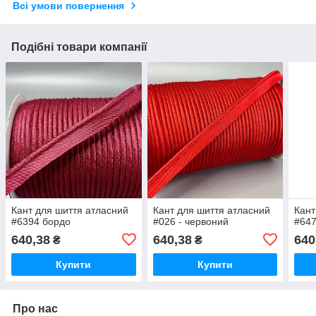
Всі умови повернення
Подібні товари компанії
Кант для шиття атласний
Кант для шиття атласний
Кант
#6394 бордо
#026 - червоний
#647
640,38
640,38
640
₴
₴
Купити
Купити
Про нас