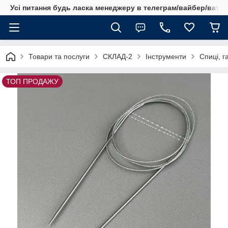
Усі питання будь ласка менеджеру в телеграм/вайбер/ватсап
Товари та послуги
СКЛАД-2
Інструменти
Спиці, г
ТОП ПРОДАЖУ