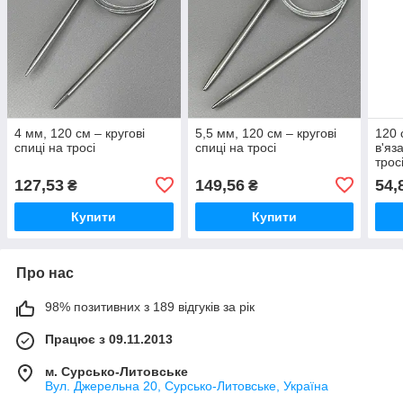
4 мм, 120 см – кругові
5,5 мм, 120 см – кругові
120 
спиці на тросі
спиці на тросі
в'яз
трос
127,53
149,56
54,
₴
₴
Купити
Купити
Про нас
98% позитивних з 189 відгуків за рік
Працює з 09.11.2013
м. Сурсько-Литовське
Вул. Джерельна 20, Сурсько-Литовське, Україна