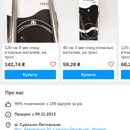
120 см 8 мм спиці
40 см 3 мм спиці в'язальні
120 
в'язальні металеві, на
металеві, на тросі
в'яз
тросі
трос
142,74
59,28
68,
₴
₴
Купити
Купити
Про нас
98% позитивних з 189 відгуків за рік
Працює з 09.11.2013
м. Сурсько-Литовське
Вул. Джерельна 20, Сурсько-Литовське, Україна