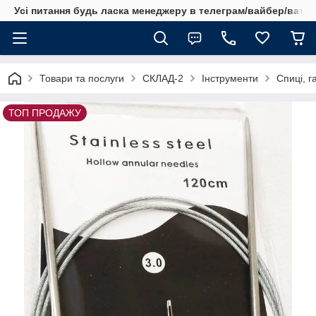
Усі питання будь ласка менеджеру в телеграм/вайбер/ватсап
Товари та послуги
СКЛАД-2
Інструменти
Спиці, г
ТОП ПРОДАЖУ