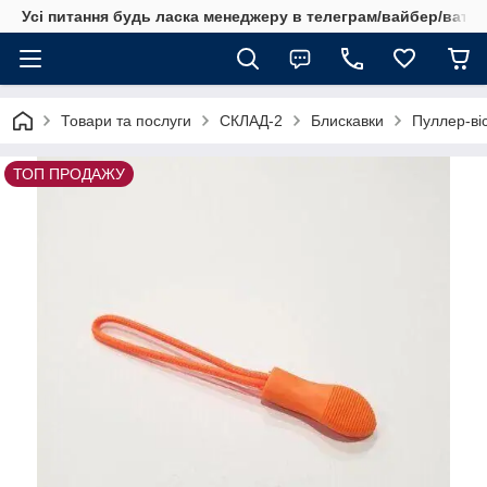
Усі питання будь ласка менеджеру в телеграм/вайбер/ватсап
Товари та послуги
СКЛАД-2
Блискавки
Пуллер-віс
ТОП ПРОДАЖУ