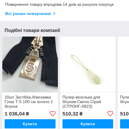
Повернення товару впродовж 14 днів за рахунок покупця
Всі умови повернення
Подібні товари компанії
10шт Застібка-блискавка
Пулер-вісюлька для
Пуле
Гілка Т-5 100 см золото 1
бігунків Світло Сірий
бігу
бігунок
(СТРОНГ-0823)
1 036,04
510,32
510
₴
₴
Купити
Купити