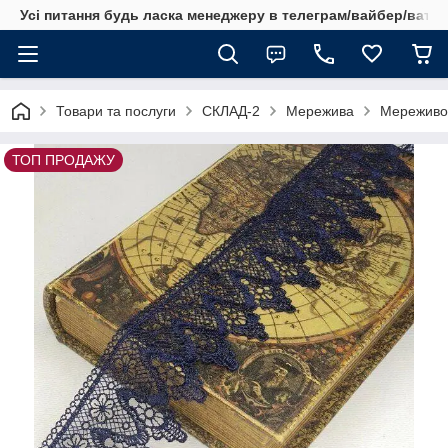
Усі питання будь ласка менеджеру в телеграм/вайбер/ватсап
Товари та послуги
СКЛАД-2
Мережива
Мереживо 
ТОП ПРОДАЖУ