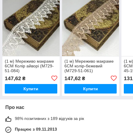
(1 м) Мереживо макраме
(1 м) Мереживо макраме
(1 м
6CM Колір айворі (M729-
6CM колір-бежевий
6CM 
51-084)
(M729-51-061)
45-1
147,62
147,62
131
₴
₴
Купити
Купити
Про нас
98% позитивних з 189 відгуків за рік
Працює з 09.11.2013