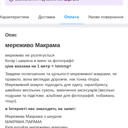
Характеристики
Доставка
Оплата
Умови повернення
Опис
мереживо Макрама
мереживо не розтягується
Колір і ширина в імені та фотографії
ціна вказана на 1 метр < /strong>
Завдяки полегшенню та щільності мереживної макрами, як
правило, вона виглядає дорожче, ніж тонка гіпура.
Мереживний макрос підходить для одягу, скрапбукінгу,
швейних весільних суконь, закінчення аксесуарів (весільні
подушки та підв'язки, альбоми для фотографій, побажань
тощо).
в Інтернеті нас знаходять на запит:
Мережива Макрама з шнуром
МАКРАМА ПАРАМА
Київ купуйте мереживну макраму