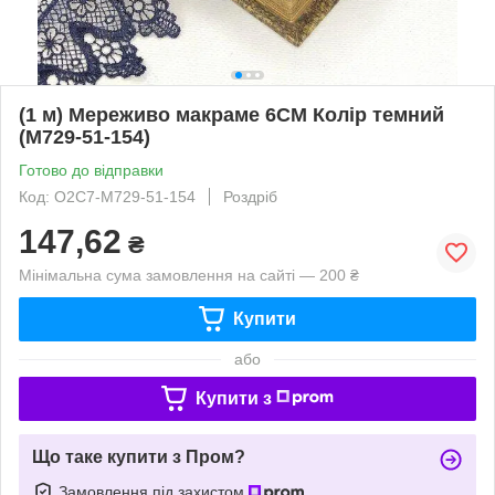
(1 м) Мереживо макраме 6CM Колір темний
(M729-51-154)
Готово до відправки
Код: О2С7-М729-51-154
Роздріб
147,62
₴
Мінімальна сума замовлення на сайті — 200 ₴
Купити
або
Купити з
Що таке купити з Пром?
Замовлення під захистом