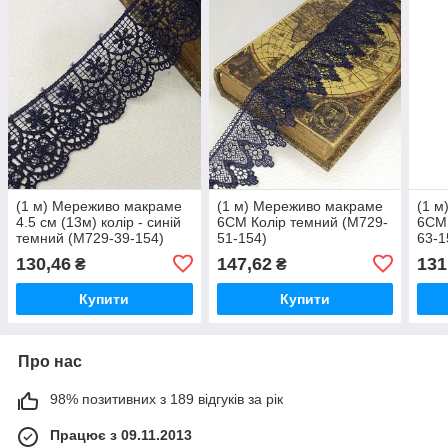
(1 м) Мереживо макраме
(1 м) Мереживо макраме
(1 м
4.5 см (13м) колір - синій
6CM Колір темний (M729-
6CM 
темний (M729-39-154)
51-154)
63-1
130,46
147,62
131
₴
₴
Купити
Купити
Про нас
98% позитивних з 189 відгуків за рік
Працює з 09.11.2013