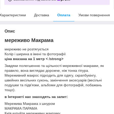
Характеристики
Доставка
Оплата
Умови повернення
Опис
мереживо Макрама
мереживо не розтягується
Колір і ширина в імені та фотографії
ціна вказана на 1 метр < /strong>
Завдяки полегшенню та щільності мереживної макрами, як
правило, вона виглядає дорожче, ніж тонка гіпура.
Мереживний макрос підходить для одягу, скрапбукінгу,
швейних весільних суконь, закінчення аксесуарів (весільні
подушки та підв'язки, альбоми для фотографій, побажань
тощо).
в Інтернеті нас знаходять на запит:
Мережива Макрама з шнуром
МАКРАМА ПАРАМА
Київ купуйте мереживну макраму