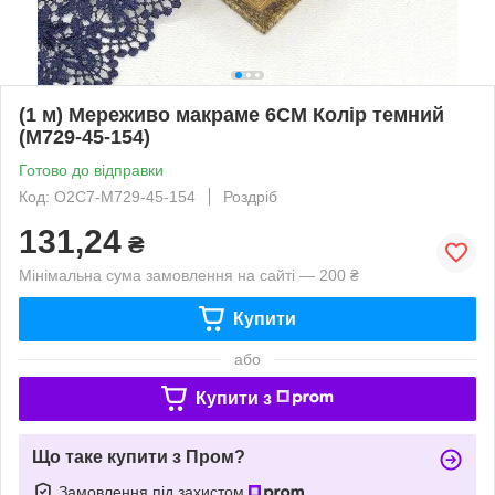
(1 м) Мереживо макраме 6CM Колір темний
(M729-45-154)
Готово до відправки
Код: О2С7-М729-45-154
Роздріб
131,24
₴
Мінімальна сума замовлення на сайті — 200 ₴
Купити
або
Купити з
Що таке купити з Пром?
Замовлення під захистом