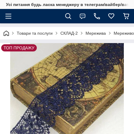
Усі питання будь ласка менеджеру в телеграм/вайбер/ватсап
Товари та послуги
СКЛАД-2
Мережива
Мереживо 
ТОП ПРОДАЖУ