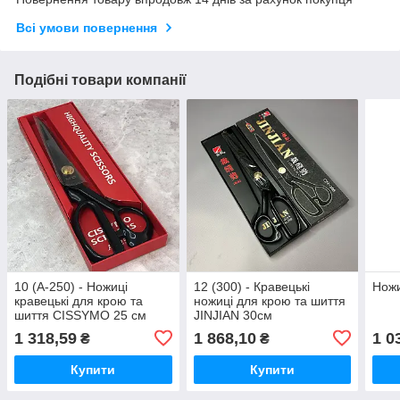
Всі умови повернення
Подібні товари компанії
10 (А-250) - Ножиці
12 (300) - Кравецькі
Ножи
кравецькі для крою та
ножиці для крою та шиття
шиття CISSYMO 25 см
JINJIAN 30см
1 318,59
1 868,10
1 0
₴
₴
Купити
Купити