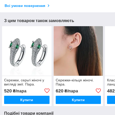
Всі умови повернення
З цим товаром також замовляють
Сережки, серьгі жіночі у
Сережки-кільця жіночі.
Клас
вигляді змії. Пара.
Пара.
ланц
520
620
482
₴/пара
₴/пара
Купити
Купити
Подібні товари компанії