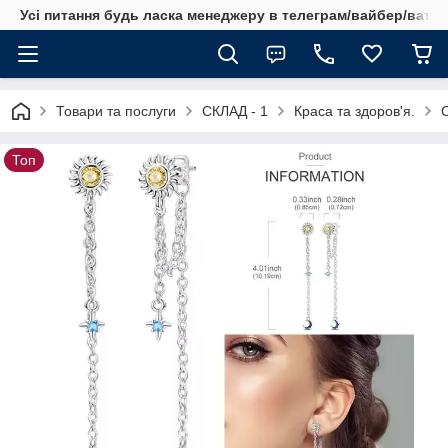
Усі питання будь ласка менеджеру в телеграм/вайбер/ватсап
Товари та послуги
СКЛАД - 1
Краса та здоров'я.
С
Топ