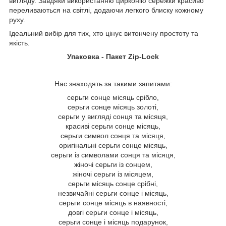
вигляду. Завдяки використанню цирконію сережки красиво
переливаються на світлі, додаючи легкого блиску кожному
руху.
Ідеальний вибір для тих, хто цінує витончену простоту та
якість.
Упаковка - Пакет Zip-Lock
Нас знаходять за такими запитами:
серьги сонце місяць срібло,
серьги сонце місяць золоті,
серьги у вигляді сонця та місяця,
красиві серьги сонце місяць,
серьги символ сонця та місяця,
оригінальні серьги сонце місяць,
серьги із символами сонця та місяця,
жіночі серьги із сонцем,
жіночі серьги із місяцем,
серьги місяць сонце срібні,
незвичайні серьги сонце і місяць,
серьги сонце місяць в наявності,
довгі серьги сонце і місяць,
серьги сонце і місяць подарунок,