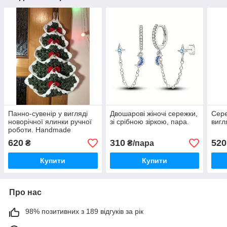
Панно-сувенір у вигляді
Двошарові жіночі сережки,
Сере
новорічної ялинки ручної
зі срібною зіркою, пара.
вигл
роботи. Handmade
620
310
520
₴
₴/пара
Купити
Купити
Про нас
98% позитивних з 189 відгуків за рік