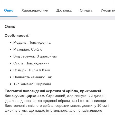
Опис
Характеристики
Доставка
Оплата
Умови п
Опис
Особливості:
Модель: Повсякденна
Матеріал: Срібло
Вид сережок: З цирконієм
Стиль: Повсякденний
Розміри: 10 см × 8 мм
Наявність каменю: Так
Тип каменю: Цирконій
Елегантні повсякденні сережки зі срібла, прикрашені
блискучим цирконієм.
Стриманий, але вишуканий дизайн
ідеально доповнює як щоденні образи, так і святкові виходи.
Виготовлені з якісного срібла, сережки мають довжину 10 см і
ширину 8 мм, що надає їм стильного, але ненав'язливого