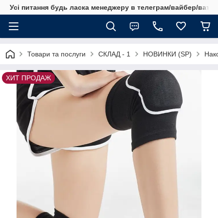
Усі питання будь ласка менеджеру в телеграм/вайбер/ватсап
Товари та послуги
СКЛАД - 1
НОВИНКИ (SP)
Нако
ХИТ ПРОДАЖ