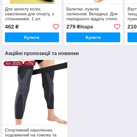
Для захисту колін,
Балетки, пуанти
Взут
наколінник для спорту, з
силіконові. Вкладиші. Для
танц
стільниками. 1 шт.
переднього відділу стопи.
пуан
Бежевий.
вкла
462
279
210
₴
₴/пара
Купити
Купити
Акційні пропозиції та новинки
Хіт 2025
–7%
Спортивний наколінник,
подовжений на гомілку та