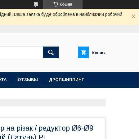
Кошик
ихідний. Ваша заявка буде оброблена в найближчий робочий
Кошик
АТА
ОТЗЫВЫ
ДРОПШИППИНГ
р на різак / редуктор Ø6-Ø9
й (Латунь) PL