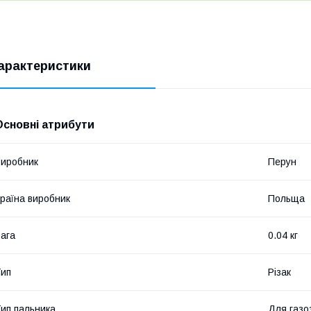
арактеристики
Основні атрибути
иробник
Перун
раїна виробник
Польща
ага
0.04 кг
ип
Різак
ип пальника
Для газо