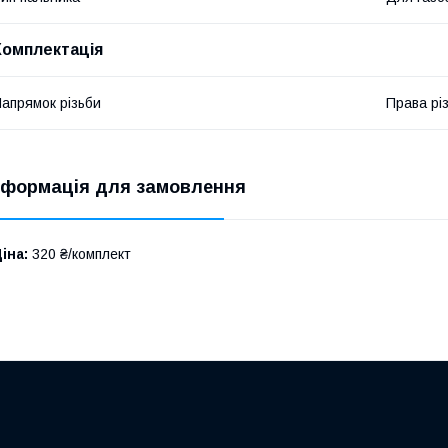
Комплектація
апрямок різьби
Права рі
нформація для замовлення
іна:
320 ₴/комплект