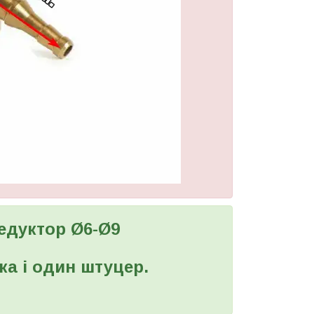
редуктор Ø6-Ø9
ка і один штуцер.