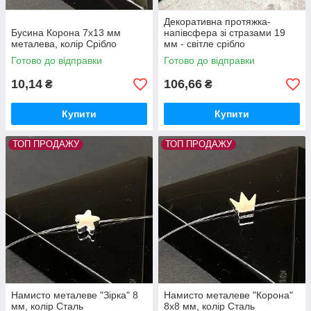
Декоративна протяжка-
Бусина Корона 7х13 мм
напівсфера зі стразами 19
металева, колір Срібло
мм - світле срібло
Готово до відправки
Готово до відправки
10,14
106,66
₴
₴
Купити
Купити
ТОП ПРОДАЖУ
ТОП ПРОДАЖУ
Намисто металеве "Зірка" 8
Намисто металеве "Корона"
мм, колір Сталь
8х8 мм, колір Сталь