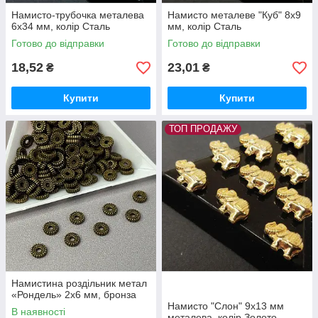
Намисто-трубочка металева
Намисто металеве "Куб" 8х9
6х34 мм, колір Сталь
мм, колір Сталь
Готово до відправки
Готово до відправки
18,52
23,01
₴
₴
Купити
Купити
ТОП ПРОДАЖУ
Намистина роздільник метал
«Рондель» 2х6 мм, бронза
Намисто "Слон" 9х13 мм
В наявності
металева, колір Золото