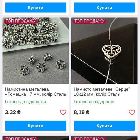
Купити
Купити
ТОП ПРОДАЖУ
ТОП ПРОДАЖУ
Намистина металева
Намисто металеве "Серце"
«Ромашка» 7 мм, колір Сталь
10х12 мм, колір Сталь
Готово до відправки
Готово до відправки
3,32
8,19
₴
₴
Купити
Купити
ТОП ПРОДАЖУ
ТОП ПРОДАЖУ