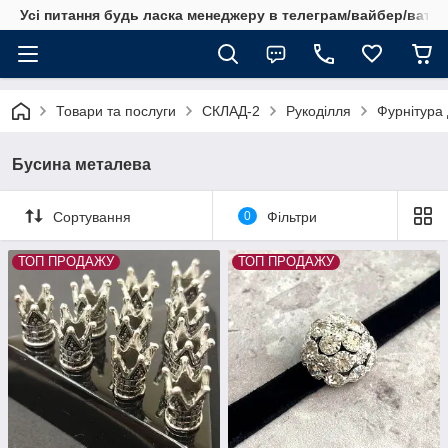
Усі питання будь ласка менеджеру в телеграм/вайбер/ватсап
Товари та послуги
СКЛАД-2
Рукоділля
Фурнітура 
Бусина металева
Сортування
0
Фільтри
ТОП ПРОДАЖУ
ТОП ПРОДАЖУ