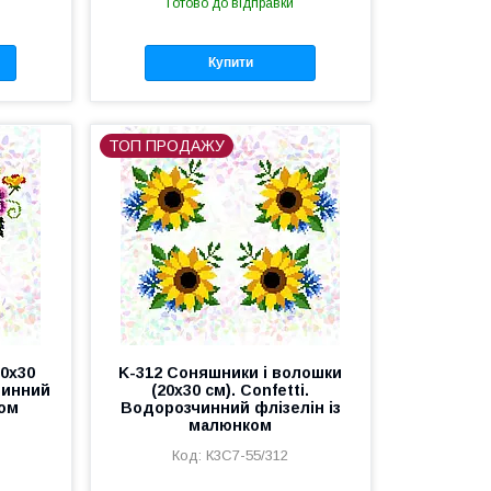
Готово до відправки
Купити
ТОП ПРОДАЖУ
20х30
K-312 Соняшники і волошки
чинний
(20х30 см). Confetti.
ком
Водорозчинний флізелін із
малюнком
К3С7-55/312