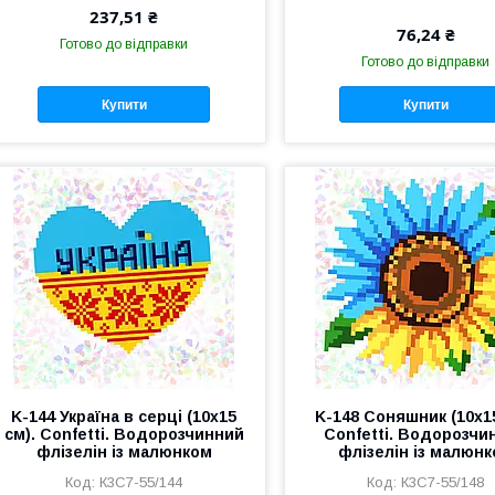
237,51 ₴
76,24 ₴
Готово до відправки
Готово до відправки
Купити
Купити
K-144 Україна в серці (10х15
K-148 Соняшник (10х15
см). Confetti. Водорозчинний
Confetti. Водорозчи
флізелін із малюнком
флізелін із малюн
К3С7-55/144
К3С7-55/148