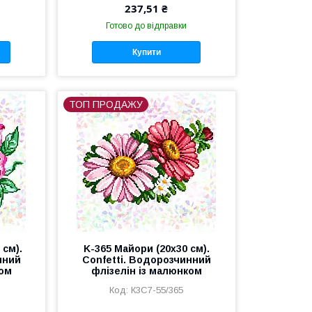
237,51 ₴
Готово до відправки
Купити
ТОП ПРОДАЖУ
 см).
K-365 Майори (20х30 см).
нний
Confetti. Водорозчинний
ком
флізелін із малюнком
К3С7-55/365