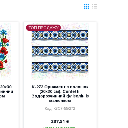
ТОП ПРОДАЖУ
(20х30
K-272 Орнамент з волошок
чинний
(20х30 см). Confetti.
ком
Водорозчинний флізелін із
малюнком
К3С7-55/272
237,51 ₴