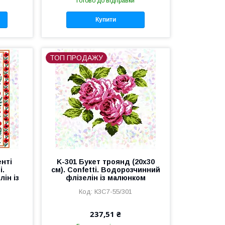
Готово до відправки
Купити
ТОП ПРОДАЖУ
енті
K-301 Букет троянд (20х30
i.
см). Confetti. Водорозчинний
ін із
флізелін із малюнком
К3С7-55/301
237,51 ₴