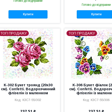
Готово до відправки
Готово до відправки
Купити
Купити
ТОП ПРОДАЖУ
ТОП ПРОДАЖУ
K-302 Букет троянд (20х30
K-306 Букет фіалок (
см). Confetti. Водорозчинний
см). Confetti. Водороз
флізелін із малюнком
флізелін із малюн
К3С7-55/302
К3С7-55/306
237,51 ₴
237,51 ₴