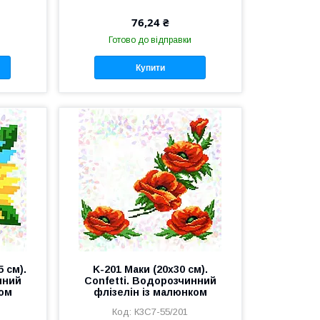
76,24 ₴
Готово до відправки
Купити
 см).
K-201 Маки (20х30 см).
нний
Confetti. Водорозчинний
ком
флізелін із малюнком
К3С7-55/201