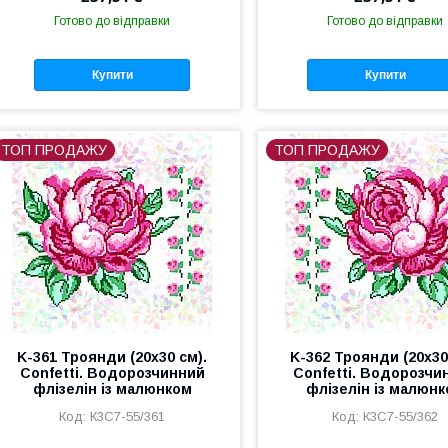
Готово до відправки
Готово до відправки
Купити
Купити
ТОП ПРОДАЖУ
ТОП ПРОДАЖУ
K-361 Троянди (20х30 см).
K-362 Троянди (20х30
Confetti. Водорозчинний
Confetti. Водорозчи
флізелін із малюнком
флізелін із малюн
К3С7-55/361
К3С7-55/362