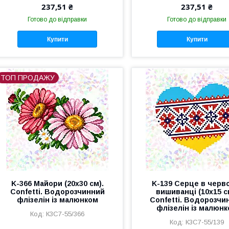
237,51 ₴
237,51 ₴
Готово до відправки
Готово до відправки
Купити
Купити
ТОП ПРОДАЖУ
K-366 Майори (20х30 см).
K-139 Серце в черв
Confetti. Водорозчинний
вишиванці (10х15 с
флізелін із малюнком
Confetti. Водорозчи
флізелін із малюн
К3С7-55/366
К3С7-55/139