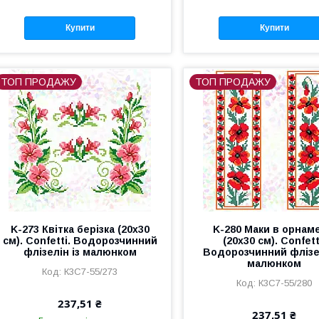
Купити
Купити
ТОП ПРОДАЖУ
ТОП ПРОДАЖУ
K-273 Квітка берізка (20х30
K-280 Маки в орнам
см). Confetti. Водорозчинний
(20х30 см). Confett
флізелін із малюнком
Водорозчинний флізел
малюнком
К3С7-55/273
К3С7-55/280
237,51 ₴
237,51 ₴