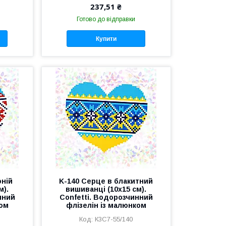
237,51 ₴
Готово до відправки
Купити
оній
K-140 Серце в блакитний
м).
вишиванці (10х15 см).
нний
Confetti. Водорозчинний
ком
флізелін із малюнком
К3С7-55/140