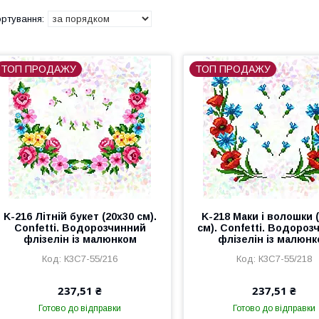
ТОП ПРОДАЖУ
ТОП ПРОДАЖУ
K-216 Літній букет (20х30 см).
K-218 Маки і волошки 
Confetti. Водорозчинний
см). Confetti. Водороз
флізелін із малюнком
флізелін із малюн
К3С7-55/216
К3С7-55/218
237,51 ₴
237,51 ₴
Готово до відправки
Готово до відправки