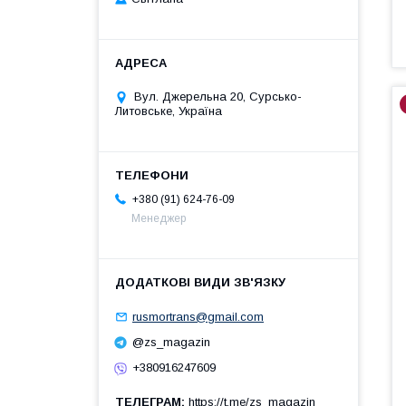
Вул. Джерельна 20, Сурсько-
Литовське, Україна
+380 (91) 624-76-09
Менеджер
rusmortrans@gmail.com
@zs_magazin
+380916247609
ТЕЛЕГРАМ
https://t.me/zs_magazin