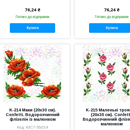
76,24 ₴
76,24 ₴
Готово до відправки
Готово до відправки
Купити
Купити
K-214 Маки (20х30 см).
K-215 Маленькі тро
Confetti. Водорозчинний
(20х30 см). Confett
флізелін із малюнком
Водорозчинний флізел
малюнком
К3С7-55/214