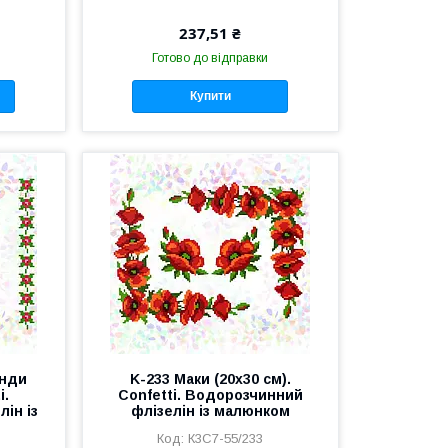
237,51 ₴
Готово до відправки
Купити
янди
K-233 Маки (20х30 см).
i.
Confetti. Водорозчинний
ін із
флізелін із малюнком
К3С7-55/233