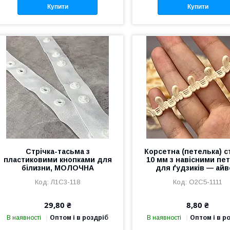
Купити
Купити
Стрічка-тасьма з
Корсетна (петелька) с
пластиковими кнопками для
10 мм з навісними пе
білизни, МОЛОЧНА
для ґудзиків — айв
Л1С3-118
О2С5-1111
29,80 ₴
8,80 ₴
В наявності
Оптом і в роздріб
В наявності
Оптом і в р