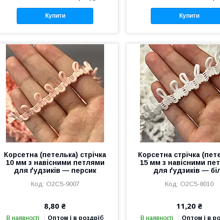
Купити
Купити
Корсетна (петелька) стрічка
Корсетна стрічка (пет
10 мм з навісними петлями
15 мм з навісними пе
для ґудзиків — персик
для ґудзиків — бі
О2С5-9007
О2С5-8010
8,80 ₴
11,20 ₴
В наявності
Оптом і в роздріб
В наявності
Оптом і в р