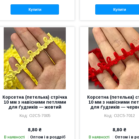
Купити
Купити
Корсетна (петелька) стрічка
Корсетна (петелька) с
10 мм з навісними петлями
10 мм з навісними пе
для ґудзиків — жовтий
для ґудзиків — черв
О2С5-7005
О2С5-7012
8,80 ₴
8,80 ₴
В наявності
Оптом і в роздріб
В наявності
Оптом і в р