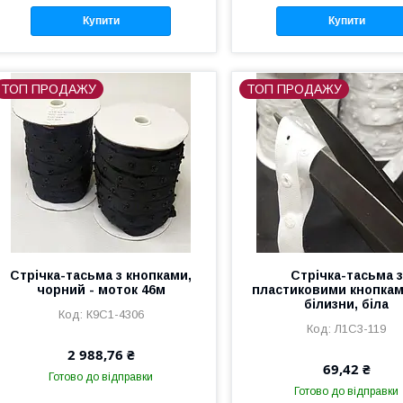
Купити
Купити
ТОП ПРОДАЖУ
ТОП ПРОДАЖУ
Стрічка-тасьма з кнопками,
Стрічка-тасьма з
чорний - моток 46м
пластиковими кнопка
білизни, біла
К9С1-4306
Л1С3-119
2 988,76 ₴
69,42 ₴
Готово до відправки
Готово до відправки