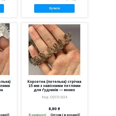
Купити
елька)
Корсетна (петелька) стрічка
тлями
15 мм з навісними петлями
ла
для ґудзиків — мокко
О2С5-1114
8,80 ₴
оздріб
В наявності
Оптом і в роздріб