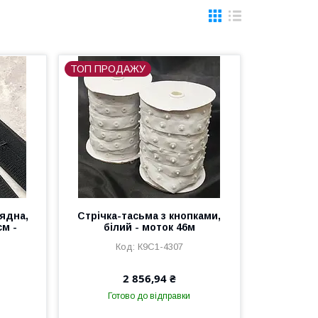
ТОП ПРОДАЖУ
ядна,
Стрічка-тасьма з кнопками,
см -
білий - моток 46м
К9С1-4307
2 856,94 ₴
Готово до відправки