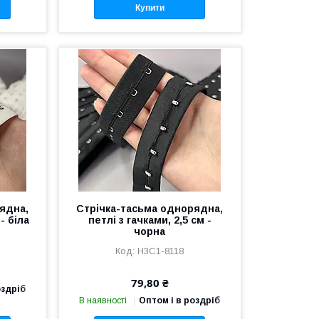
Купити
ядна,
Стрічка-тасьма однорядна,
- біла
петлі з гачками, 2,5 см -
чорна
Н3С1-8118
79,80 ₴
оздріб
В наявності
Оптом і в роздріб