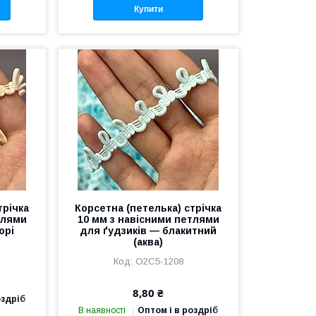
Купити
трічка
Корсетна (петелька) стрічка
тлями
10 мм з навісними петлями
орі
для ґудзиків — блакитний
(аква)
О2С5-1208
8,80 ₴
оздріб
В наявності
Оптом і в роздріб