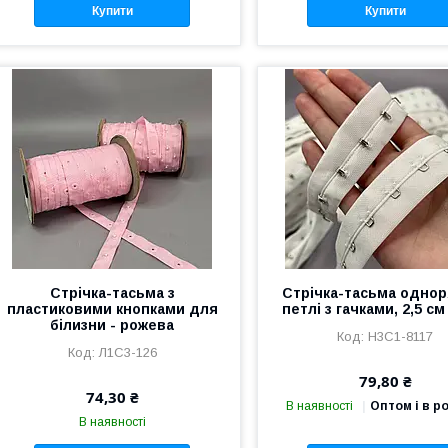
Купити
Купити
Стрічка-тасьма з
Стрічка-тасьма однор
пластиковими кнопками для
петлі з гачками, 2,5 см 
білизни - рожева
Н3С1-8117
Л1С3-126
79,80 ₴
74,30 ₴
В наявності
Оптом і в р
В наявності