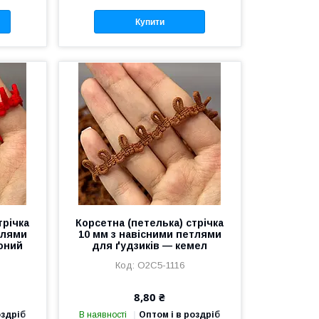
Купити
трічка
Корсетна (петелька) стрічка
тлями
10 мм з навісними петлями
оний
для ґудзиків — кемел
О2С5-1116
8,80 ₴
оздріб
В наявності
Оптом і в роздріб