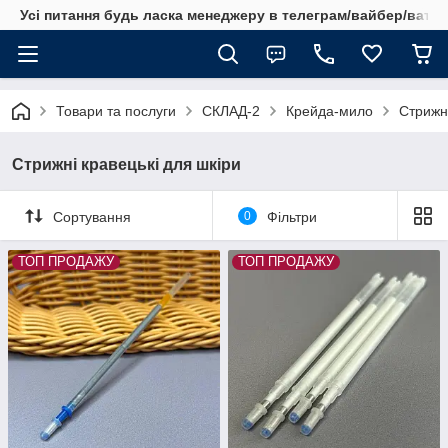
Усі питання будь ласка менеджеру в телеграм/вайбер/ватсап
Товари та послуги
СКЛАД-2
Крейда-мило
Стрижні
Стрижні кравецькі для шкіри
Сортування
0
Фільтри
ТОП ПРОДАЖУ
ТОП ПРОДАЖУ