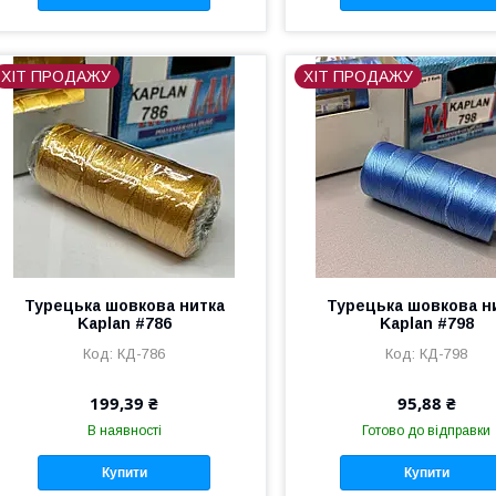
ХІТ ПРОДАЖУ
ХІТ ПРОДАЖУ
Турецька шовкова нитка
Турецька шовкова н
Kaplan #786
Kaplan #798
КД-786
КД-798
199,39 ₴
95,88 ₴
В наявності
Готово до відправки
Купити
Купити