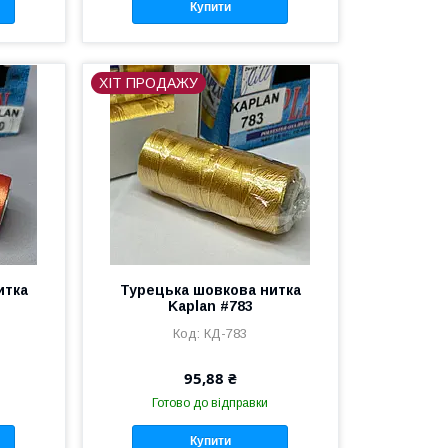
Купити
ХІТ ПРОДАЖУ
итка
Турецька шовкова нитка
Kaplan #783
КД-783
95,88 ₴
Готово до відправки
Купити