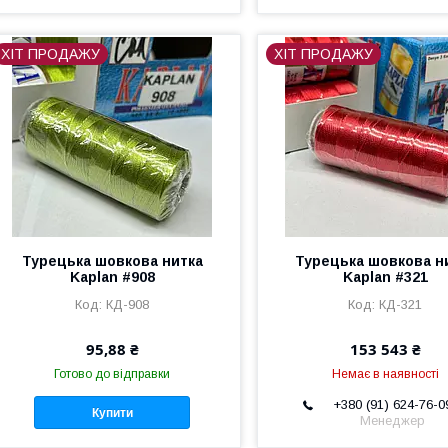
ХІТ ПРОДАЖУ
ХІТ ПРОДАЖУ
Турецька шовкова нитка
Турецька шовкова н
Kaplan #908
Kaplan #321
КД-908
КД-321
95,88 ₴
153 543 ₴
Готово до відправки
Немає в наявності
+380 (91) 624-76-0
Купити
Менеджер