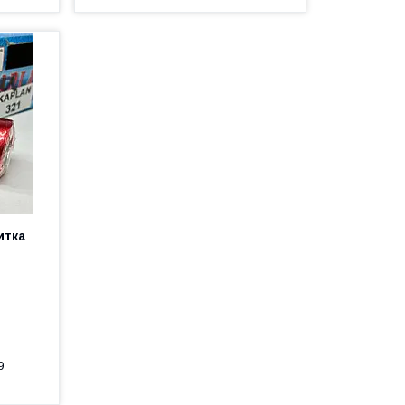
итка
9