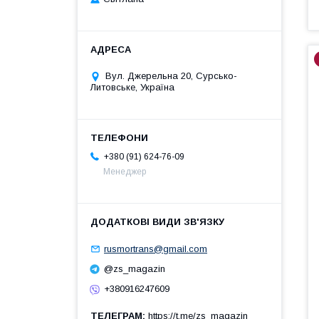
Вул. Джерельна 20, Сурсько-
Литовське, Україна
+380 (91) 624-76-09
Менеджер
rusmortrans@gmail.com
@zs_magazin
+380916247609
ТЕЛЕГРАМ
https://t.me/zs_magazin