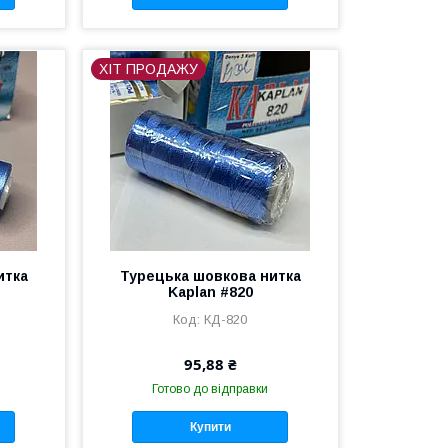
ХІТ ПРОДАЖУ
итка
Турецька шовкова нитка
Kaplan #820
КД-820
95,88 ₴
Готово до відправки
Купити