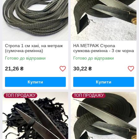
Стропа 1 см хакі, на метраж
НА МЕТРАЖ Стропа
(сумочна-ремінна)
сумкова-ремінна - 3 см чорна
Готово до відправки
Готово до відправки
21,26
30,22
₴
₴
Купити
Купити
ТОП ПРОДАЖУ
ТОП ПРОДАЖУ